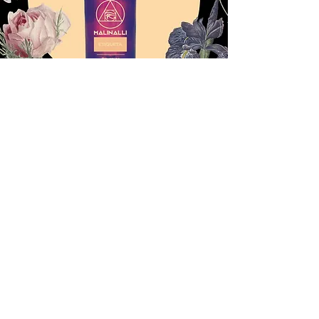
Alquimia
Quieres conocer más sobre la
Alquimia?
Spagyral es un círculo de estudios
herméticos con base en México, busca el
canal en Youtube y puedes visitar, nuestra
página
www.spagyral.com
para
aprender más sobre botánica, espagíria,
astrología y magia.
Spagyral