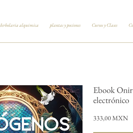
Herbolaria alquimica
plantas y pociones
Cursos y Clases
Co
Ebook Onir
electrónico
Pr
333,00 MXN