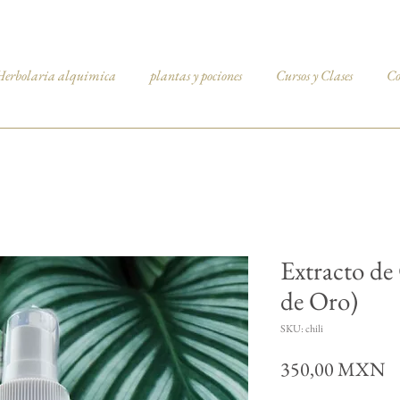
Herbolaria alquimica
plantas y pociones
Cursos y Clases
Co
Extracto de
de Oro)
SKU: chili
Pr
350,00 MXN