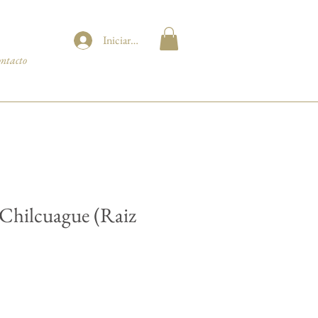
Iniciar sesión
ntacto
 Chilcuague (Raiz
ecio