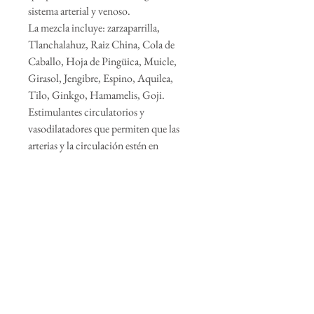
sistema arterial y venoso.
La mezcla incluye: zarzaparrilla,
Tlanchalahuz, Raiz China, Cola de
Caballo, Hoja de Pingüica, Muicle,
Girasol, Jengibre, Espino, Aquilea,
Tilo, Ginkgo, Hamamelis, Goji.
Estimulantes circulatorios y
vasodilatadores que permiten que las
arterias y la circulación estén en
equilibrio.
Diseñada por Alquimia Malinalli.
recibe toda la magia y únete a nuestra
comunidad.