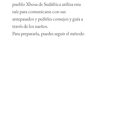
pueblo Xhosa de Sudáfrica utiliza esta
raíz para comunicarse con sus
antepasados y pedirles consejos y guía a
través de los sueños.
Para prepararla, puedes seguir el método
tradicional utilizado por los Xhosa:
pulveriza la raíz y colócala en una taza
con agua. Luego, da vueltas a la mezcla
hasta que se forme una espuma blanca,
que se ingiere antes de acostarse.
Dosis recomendada 0.5-1 gramo por
toma
Paquete con 30 cápsulas de 0.5 gramos
Alquimia Malinalli
receive all the magic and join our community.